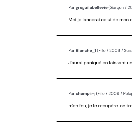
Par
greguilabellevie
(Garçon / 20
Moi je lancerai celui de mo
Par
Blanche_1
(Fille / 2008 / Sui
J’aurai paniqué en laissant u
Par
champi;-;
(Fille / 2009 / Pol
m'en fou, je le recupère. on trop