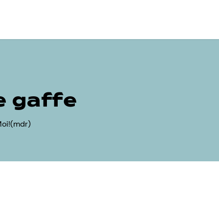
e gaffe
Moi!(mdr)