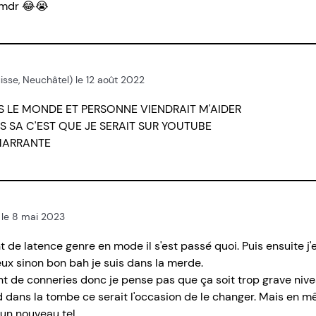
s mdr 😂😭
Suisse, Neuchâtel) le 12 août 2022
OUS LE MONDE ET PERSONNE VIENDRAIT M'AIDER
S SA C'EST QUE JE SERAIT SUR YOUTUBE
MARRANTE
) le 8 mai 2023
t de latence genre en mode il s'est passé quoi. Puis ensuite j'e
eux sinon bon bah je suis dans la merde.
nt de conneries donc je pense pas que ça soit trop grave niv
ed dans la tombe ce serait l'occasion de le changer. Mais en
un nouveau tel.