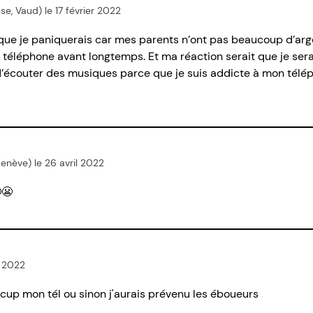
sse, Vaud) le 17 février 2022
 que je paniquerais car mes parents n’ont pas beaucoup d’arge
e téléphone avant longtemps. Et ma réaction serait que je ser
 d’écouter des musiques parce que je suis addicte à mon tél
Genève) le 26 avril 2022
😬
i 2022
récup mon tél ou sinon j'aurais prévenu les éboueurs