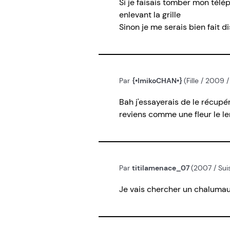
Si je faisais tomber mon télép
enlevant la grille
Sinon je me serais bien fait 
Par
{•ImikoCHAN•}
(Fille / 2009 
Bah j'essayerais de le récupére
reviens comme une fleur le le
Par
titilamenace_07
(2007 / Sui
Je vais chercher un chalumau e