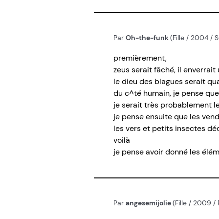
Par
Oh-the-funk
(Fille / 2004 / 
premièrement,
zeus serait fâché, il enverrai
le dieu des blagues serait qua
du c^té humain, je pense que 
je serait très probablement le
je pense ensuite que les vend
les vers et petits insectes d
voilà
je pense avoir donné les élé
Par
angesemijolie
(Fille / 2009 /