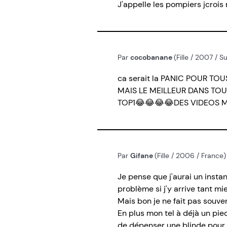
J'appelle les pompiers jcroi
Par
cocobanane
(Fille / 2007 / 
ca serait la PANIC POUR T
MAIS LE MEILLEUR DANS TOU
TOP1😂😂😂😂DES VIDEOS 
Par
Gifane
(Fille / 2006 / France
Je pense que j'aurai un instan
problème si j'y arrive tant mi
Mais bon je ne fait pas souve
En plus mon tel à déjà un pi
de dépenser une blinde pour 