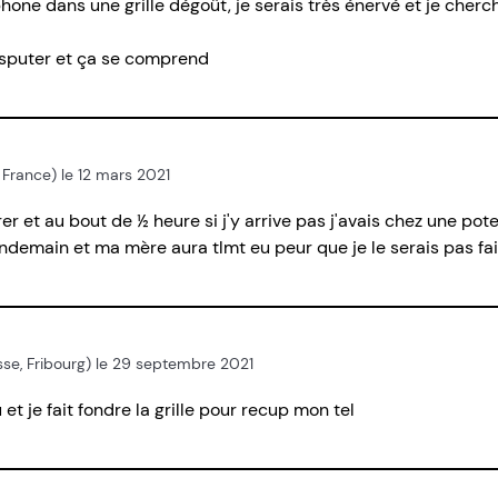
hone dans une grille dégoût, je serais très énervé et je cherc
disputer et ça se comprend
/ France) le 12 mars 2021
r et au bout de ½ heure si j'y arrive pas j'avais chez une pote 
ndemain et ma mère aura tlmt eu peur que je le serais pas fa
sse, Fribourg) le 29 septembre 2021
t je fait fondre la grille pour recup mon tel