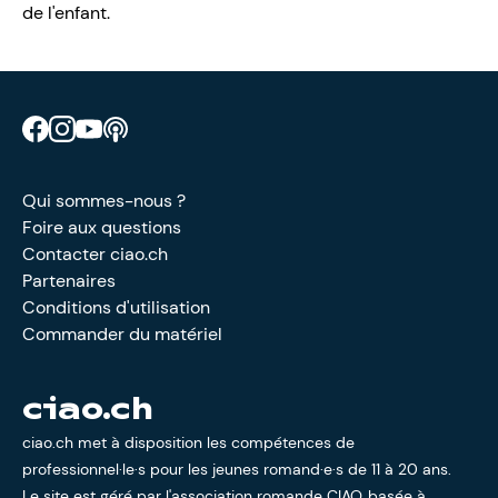
de l'enfant.
Retrouve CIAO sur Facebook
Retrouve CIAO sur Instagram
Retrouve CIAO sur YouTube
Découvre notre podcast
Qui sommes-nous ?
Foire aux questions
Contacter ciao.ch
Partenaires
Conditions d'utilisation
Commander du matériel
ciao.ch
ciao.ch met à disposition les compétences de
professionnel·le·s pour les jeunes romand·e·s de 11 à 20 ans.
Le site est géré par l'
association romande CIAO
, basée à