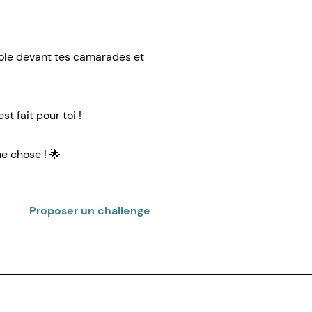
role devant tes camarades et
t fait pour toi !
me chose !
🌟
Proposer un challenge