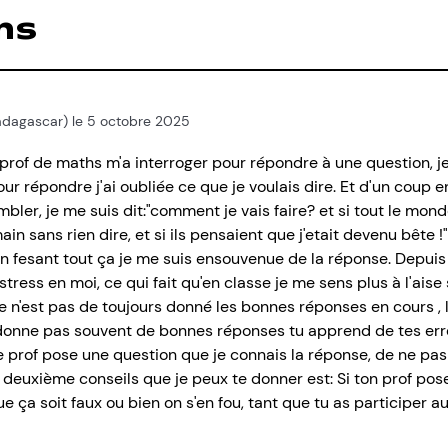
ns
 Madagascar) le 5 octobre 2025
prof de maths m'a interroger pour répondre à une question, je
our répondre j'ai oubliée ce que je voulais dire. Et d'un coup
er, je me suis dit:"comment je vais faire? et si tout le mond
ain sans rien dire, et si ils pensaient que j'etait devenu bête !"
t en fesant tout ça je me suis ensouvenue de la réponse. Depuis 
tress en moi, ce qui fait qu'en classe je me sens plus à l'ais
ce n'est pas de toujours donné les bonnes réponses en cours , l
nne pas souvent de bonnes réponses tu apprend de tes erreurs,
 prof pose une question que je connais la réponse, de ne pas
Le deuxième conseils que je peux te donner est: Si ton prof po
e ça soit faux ou bien on s'en fou, tant que tu as participer au