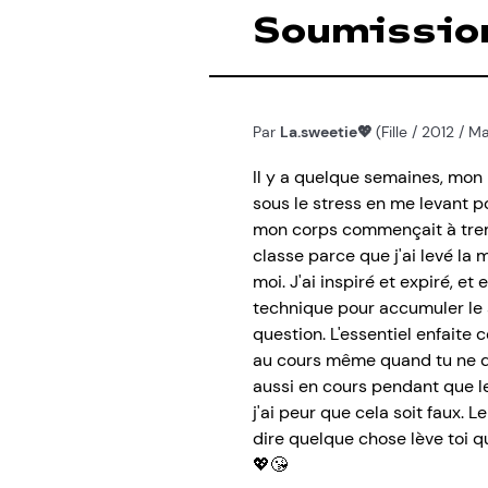
Soumissio
Par
La.sweetie💖
(Fille / 2012 /
Il y a quelque semaines, mon 
sous le stress en me levant p
mon corps commençait à trembl
classe parce que j'ai levé la m
moi. J'ai inspiré et expiré, e
technique pour accumuler le s
question. L'essentiel enfaite 
au cours même quand tu ne do
aussi en cours pendant que le
j'ai peur que cela soit faux. 
dire quelque chose lève toi qu
💖😘