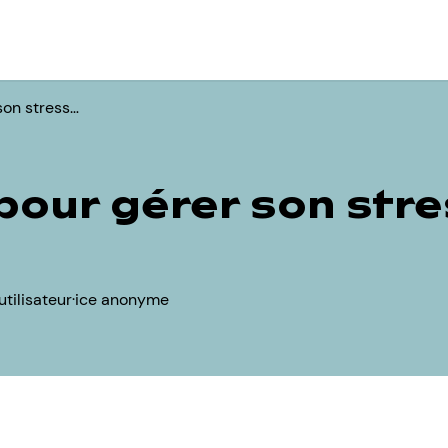
son stress…
pour gérer son str
utilisateur·ice anonyme