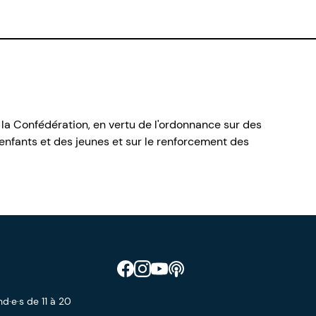
 la Confédération, en vertu de l'ordonnance sur des
nfants et des jeunes et sur le renforcement des
Retrouve CIAO sur Facebook
Retrouve CIAO sur Instagram
Retrouve CIAO sur YouTube
Découvre notre podcast
d·e·s de 11 à 20