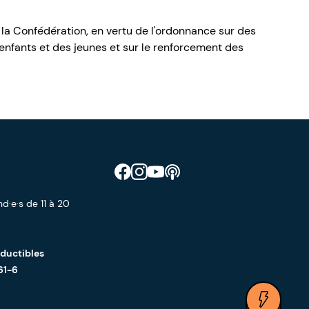
 la Confédération, en vertu de l'ordonnance sur des
nfants et des jeunes et sur le renforcement des
Retrouve CIAO sur Facebook
Retrouve CIAO sur Instagram
Retrouve CIAO sur YouTube
Découvre notre podcast
d·e·s de 11 à 20
éductibles
61-6
Ouvrir 