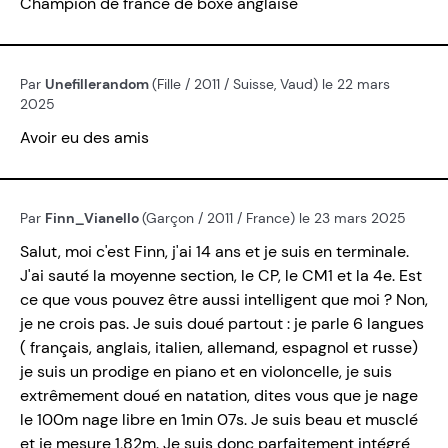
Champion de france de boxe anglaise
Par
Unefillerandom
(Fille / 2011 / Suisse, Vaud) le 22 mars
2025
Avoir eu des amis
Par
Finn_Vianello
(Garçon / 2011 / France) le 23 mars 2025
Salut, moi c'est Finn, j'ai 14 ans et je suis en terminale.
J'ai sauté la moyenne section, le CP, le CM1 et la 4e. Est
ce que vous pouvez être aussi intelligent que moi ? Non,
je ne crois pas. Je suis doué partout : je parle 6 langues
( français, anglais, italien, allemand, espagnol et russe)
je suis un prodige en piano et en violoncelle, je suis
extrêmement doué en natation, dites vous que je nage
le 100m nage libre en 1min 07s. Je suis beau et musclé
et je mesure 1,82m. Je suis donc parfaitement intégré