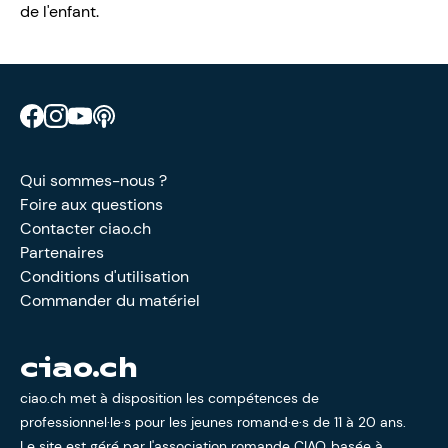
de l'enfant.
Retrouve CIAO sur Facebook
Retrouve CIAO sur Instagram
Retrouve CIAO sur YouTube
Découvre notre podcast
Qui sommes-nous ?
Foire aux questions
Contacter ciao.ch
Partenaires
Conditions d'utilisation
Commander du matériel
ciao.ch
ciao.ch met à disposition les compétences de
professionnel·le·s pour les jeunes romand·e·s de 11 à 20 ans.
Le site est géré par l'
association romande CIAO
, basée à