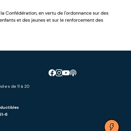
 la Confédération, en vertu de l'ordonnance sur des
nfants et des jeunes et sur le renforcement des
Retrouve CIAO sur Facebook
Retrouve CIAO sur Instagram
Retrouve CIAO sur YouTube
Découvre notre podcast
d·e·s de 11 à 20
éductibles
61-6
Ouvrir 