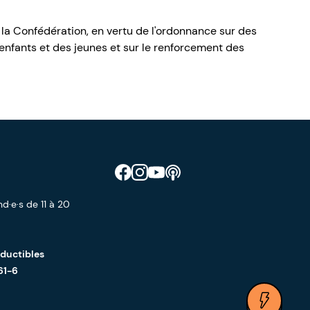
 la Confédération, en vertu de l'ordonnance sur des
nfants et des jeunes et sur le renforcement des
Retrouve CIAO sur Facebook
Retrouve CIAO sur Instagram
Retrouve CIAO sur YouTube
Découvre notre podcast
d·e·s de 11 à 20
éductibles
61-6
Ouvrir 