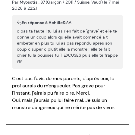
Par
Myosotis_37
(Garçon / 2011 / Suisse, Vaud) le 7 mai
2026 à 22:21
En réponse à Achille&^^
c pas ta faute ! tu lui as rien fait de "grave" et elle te
donne un coup alors qu elle avait comencé a t
embeter en plus tu lui as pas repondu apres son
coup c super c plutit elle la monstre : elle te fait
chier tu la pousses tu T EXCUSES puis elle te frappe
?!?
C'est pas l'avis de mes parents, d'après eux, le
prof aurais du m'engueuler. Pas grave pour
l'instant, j'airais pu faire pire. Merci.
Oui, mais j'aurais pu lui faire mal. Je suis un
monstre dangereux qui ne mérite pas de vivre.