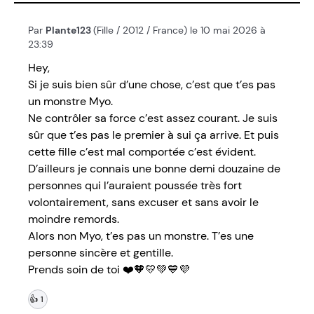
Par
Plante123
(Fille / 2012 / France) le 10 mai 2026 à
23:39
Hey,
Si je suis bien sûr d’une chose, c’est que t’es pas
un monstre Myo.
Ne contrôler sa force c’est assez courant. Je suis
sûr que t’es pas le premier à sui ça arrive. Et puis
cette fille c’est mal comportée c’est évident.
D’ailleurs je connais une bonne demi douzaine de
personnes qui l’auraient poussée très fort
volontairement, sans excuser et sans avoir le
moindre remords.
Alors non Myo, t’es pas un monstre. T’es une
personne sincère et gentille.
Prends soin de toi ❤️🧡💛💚💙💜
👍
1