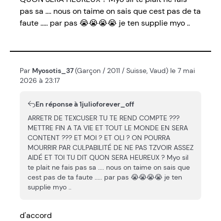
pas sa .... nous on taime on sais que cest pas de ta
faute ..... par pas 😭😭😭😭 je ten supplie myo ..
Par
Myosotis_37
(Garçon / 2011 / Suisse, Vaud) le 7 mai
2026 à 23:17
En réponse à 1julioforever_off
ARRETR DE TEXCUSER TU TE REND COMPTE ???
METTRE FIN A TA VIE ET TOUT LE MONDE EN SERA
CONTENT ??? ET MOI ? ET OLI ? ON POURRA
MOURRIR PAR CULPABILITÉ DE NE PAS TZVOIR ASSEZ
AIDÉ ET TOI TU DIT QUON SERA HEUREUX ? Myo sil
te plait ne fais pas sa .... nous on taime on sais que
cest pas de ta faute ..... par pas 😭😭😭😭 je ten
supplie myo ..
d'accord