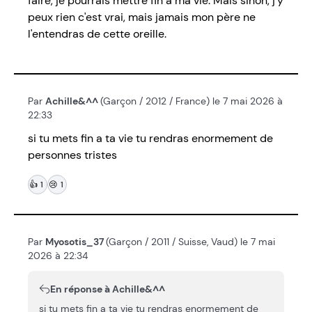
faire, je pourrais mettre fin à ma vie. Mais sinon, j'y
peux rien c'est vrai, mais jamais mon père ne
l'entendras de cette oreille.
Par
Achille&^^
(Garçon / 2012 / France) le 7 mai 2026 à
22:33
si tu mets fin a ta vie tu rendras enormement de
personnes tristes
👍
1
😢
1
Par
Myosotis_37
(Garçon / 2011 / Suisse, Vaud) le 7 mai
2026 à 22:34
En réponse à Achille&^^
si tu mets fin a ta vie tu rendras enormement de