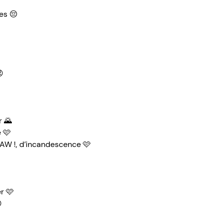
es 😔
😡
r 🌄
e 🩷
PAW !, d’incandescence 🩷
r 🩷
