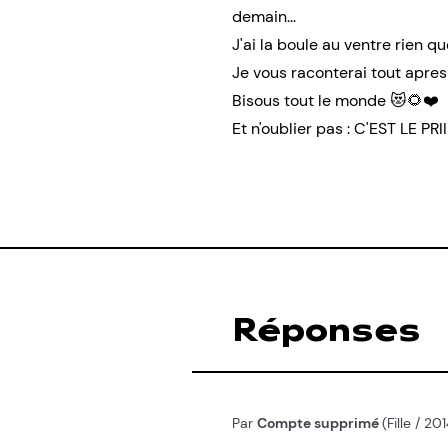
demain...
J'ai la boule au ventre rien q
Je vous raconterai tout apres
Bisous tout le monde 😻🌻❤️
Et n'oublier pas : C'EST LE PRIIII
Réponses
Par
Compte supprimé
(Fille / 2