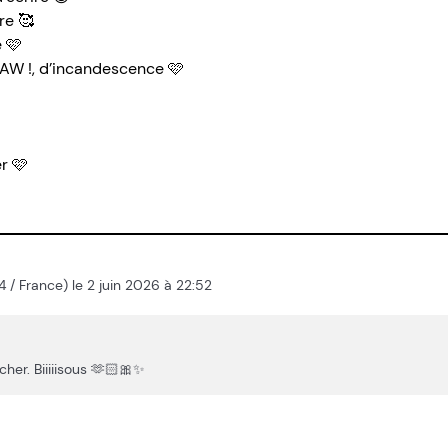
re 🥰
e 🩷
PAW !, d’incandescence 🩷
r 🩷
014 / France) le 2 juin 2026 à 22:52
cher. Biiiiisous 🫶🏻🎀✨