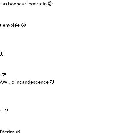
s un bonheur incertain 😁
st envolée 😭
🦋
e 🩷
PAW !, d’incandescence 🩷
r 🩷
d’écrire 😅