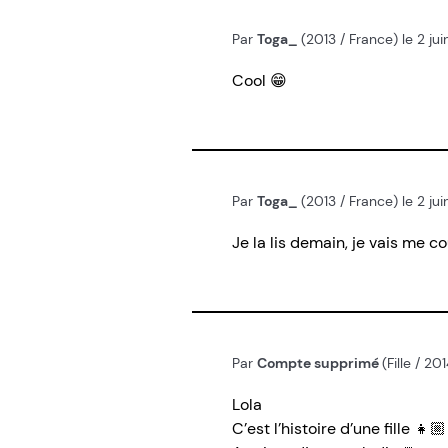
Par
Toga_
(2013 / France) le 2 ju
Cool 😁
Par
Toga_
(2013 / France) le 2 ju
Je la lis demain, je vais me c
Par
Compte supprimé
(Fille / 2
Lola
C’est l’histoire d’une fille 👧🏼