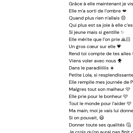
Grâce à elle maintenant je vi
Elle m’a sorti de l’ombre 💋
Quand plus rien n’allais 😣
Qui plus est sa joie à elle c’e
Si jeune mais si gentille ✨
Elle mérite que l’on prie 🙏🏻
Un gros cœur sur elle 💗
Rend toi compte de tes ailes 
Viens voler avec nous 🐥
Dans le paradiiiiiis ☀️
Petite Lola, si resplendissant
Elle remplie mes journée de 
Malgres tout son malheur 🩷
Elle prie pour le bonheur 🩷
Tout le monde pour l’aider 🩷
Ma main, moi je vais lui donne
Si on pouvait, 😃
Donner toute ses qualités 🤔
Je crois qu’on aurai pas finit 