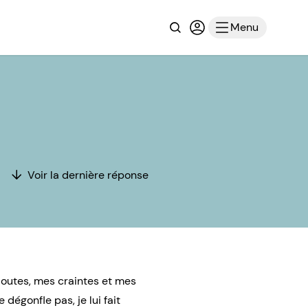
Recherche
Connexion ou inscri
Menu
Voir la dernière réponse
doutes, mes craintes et mes
 dégonfle pas, je lui fait