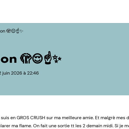
ion 🫣😌☝️✨
on 🫣😌☝️✨
2 juin 2026 à 22:46
 je suis en GROS CRUSH sur ma meilleure amie. Et malgrè mes 
larer ma flame. On fait une sortie tt les 2 demain midi. Si je me