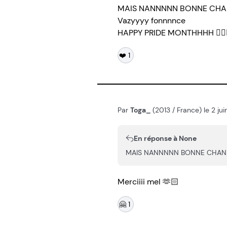
MAIS NANNNNN BONNE CH
Vazyyyy fonnnnce
HAPPY PRIDE MONTHHHH 🏳️‍🌈🏳️‍🌈🏳️‍🌈🏳️‍
❤️
1
Par
Toga_
(2013 / France) le 2 j
En réponse à None
MAIS NANNNNN BONNE CHANNNNNCE 🥹
Merciiii mel 🫶🏻
🤗
1