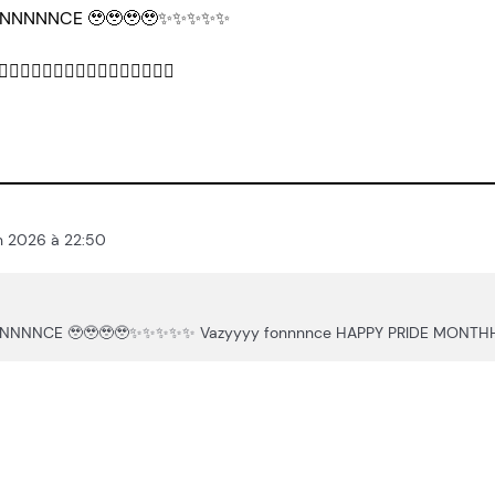
ANNNNNCE 🥹🥹🥹🥹✨✨✨✨✨
🌈🏳️‍🌈🏳️‍🌈🏳️‍🌈🏳️‍🌈🏳️‍🌈
uin 2026 à 22:50
🥹🥹✨✨✨✨✨ Vazyyyy fonnnnce HAPPY PRIDE MONTHHHH 🏳️‍🌈🏳️‍🌈🏳️‍🌈🏳️‍🌈