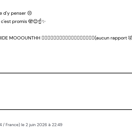
ue d'y penser 😣
 c'est promis 🫣😌☝️✨
DE MOOOUNTHH 🏳️‍🌈🏳️‍🌈🏳️‍🌈🏳️‍🌈🏳️‍🌈🎀🎀😻😻😻✨✨✨(aucun rapport 
014 / France) le 2 juin 2026 à 22:49