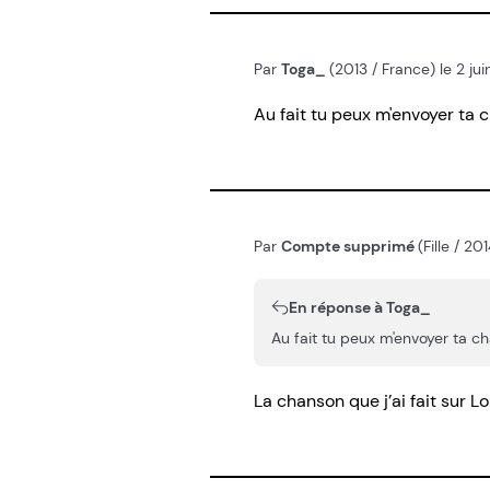
Par
Toga_
(2013 / France) le 2 j
Au fait tu peux m'envoyer ta 
Par
Compte supprimé
(Fille / 2
En réponse à Toga_
Au fait tu peux m'envoyer ta c
La chanson que j’ai fait sur Lol