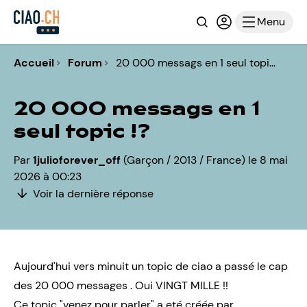
Recherche
Connexion ou i
Menu
Accueil
Forum
20 000 messags en 1 seul topi…
20 000 messags en 1
seul topic !?
Par
1julioforever_off
(Garçon / 2013 / France) le 8 mai
2026 à 00:23
Voir la dernière réponse
Aujourd'hui vers minuit un topic de ciao a passé le cap
des 20 000 messages . Oui VINGT MILLE !!
Ce topic "venez pour parler" a eté créée par