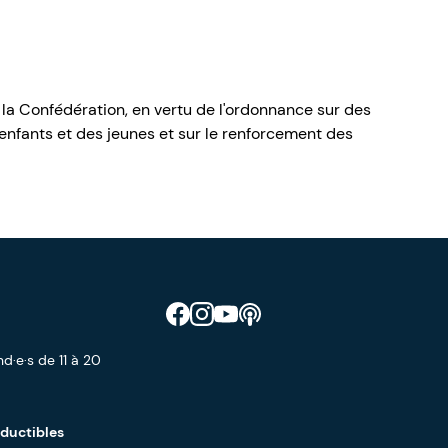
 la Confédération, en vertu de l'ordonnance sur des
nfants et des jeunes et sur le renforcement des
Retrouve CIAO sur Facebook
Retrouve CIAO sur Instagram
Retrouve CIAO sur YouTube
Découvre notre podcast
d·e·s de 11 à 20
éductibles