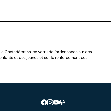
 la Confédération, en vertu de l'ordonnance sur des
nfants et des jeunes et sur le renforcement des
Retrouve CIAO sur Facebook
Retrouve CIAO sur Instagram
Retrouve CIAO sur YouTube
Découvre notre podcast