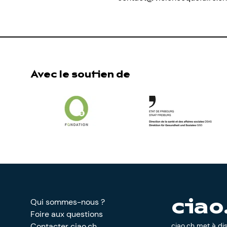
Avec le soutien de
Qui sommes-nous ?
ciao
Foire aux questions
Contacter ciao.ch
ciao.ch met à di