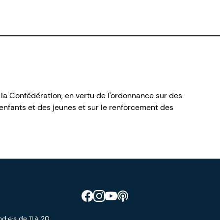
 la Confédération, en vertu de l'ordonnance sur des
nfants et des jeunes et sur le renforcement des
Retrouve CIAO sur Facebook
Retrouve CIAO sur Instagram
Retrouve CIAO sur YouTube
Découvre notre podcast
d·e·s de 11 à 20