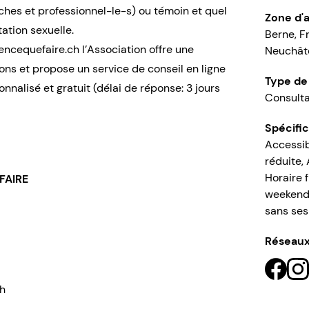
ches et professionnel-le-s) ou témoin et quel
Zone d'a
ation sexuelle.
Berne, F
lencequefaire.ch l’Association offre une
Neuchâte
ons et propose un service de conseil en ligne
Type de
nnalisé et gratuit (délai de réponse: 3 jours
Consultat
Spécific
Accessib
réduite,
Horaire f
FAIRE
weekends
sans ses
Réseaux
Fac
ch