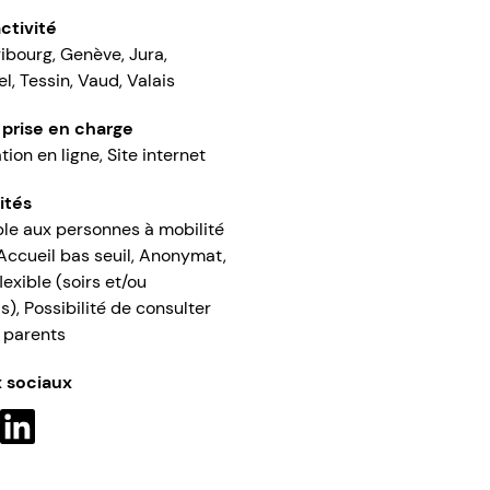
ctivité
ribourg, Genève, Jura,
l, Tessin, Vaud, Valais
 prise en charge
ion en ligne, Site internet
ités
le aux personnes à mobilité
 Accueil bas seuil, Anonymat,
lexible (soirs et/ou
), Possibilité de consulter
 parents
 sociaux
ebook
Instagram
LinkedIn