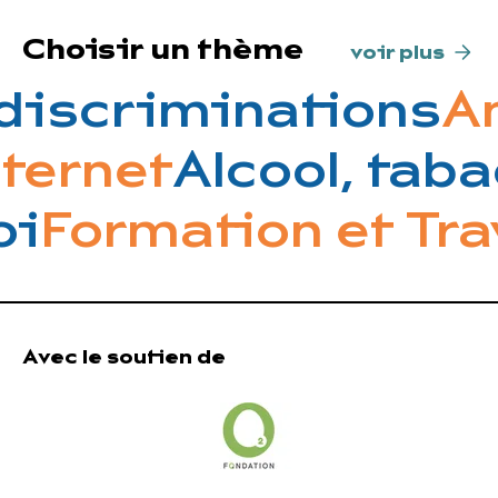
Choisir un thème
voir plus
discriminations
Am
nternet
Alcool, tab
i
Formation et Trav
Avec le soutien de