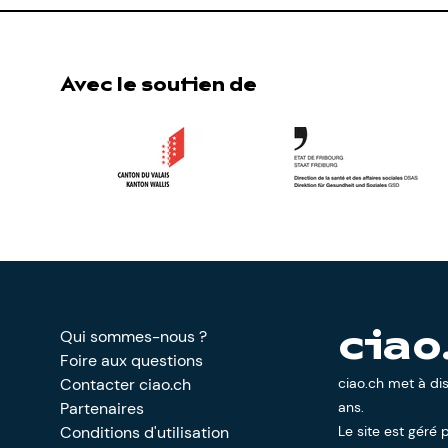
Avec le soutien de
Qui sommes-nous ?
ciao
Foire aux questions
Contacter ciao.ch
ciao.ch met à di
Partenaires
ans.
Conditions d'utilisation
Le site est géré p