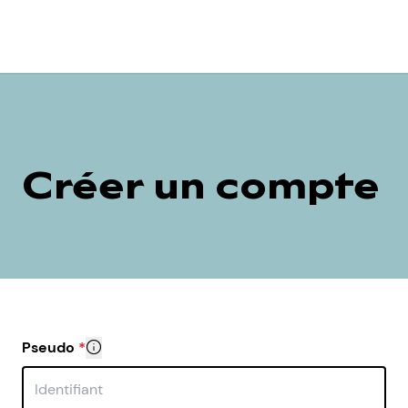
Créer un compte
Pseudo
*
Il est important que ton pseudo ne soit pas le même q
Nous t’invitons à garder ton compte pour toi, sans le 
- d’une part ce que tu postes sur les forums et pose