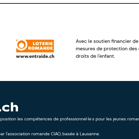
Avec le soutien financier de
mesures de protection des e
droits de l'enfant.
.ch
sposition les compétences de professionnel·le·s pour les jeunes roman
ar l'
association romande CIAO
, basée à Lausanne.