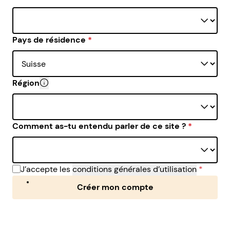
Pays de résidence
*
Région
Il est important de donner la vraie région dans laquell
Comment as-tu entendu parler de ce site ?
*
J’accepte les
conditions générales d’utilisation
*
Créer mon compte