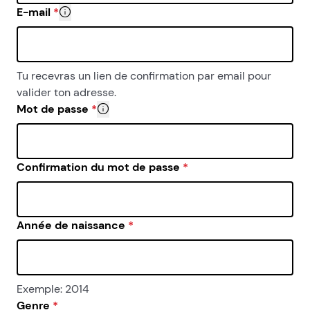
E-mail
*
- d’autre part, si vous êtes plusieurs sur le même pr
Ton adresse email ne sera jamais dévoilée. Elle te ser
Nous t’invitons à garder ton compte pour toi, sans le p
- d’une part ce que tu postes sur les forums et poses
- d’autre part, si vous êtes plusieurs sur le même pro
Tu recevras un lien de confirmation par email pour
valider ton adresse.
Mot de passe
*
Pour des raisons de sécurité, ton mot de passe
Confirmation du mot de passe
*
Année de naissance
*
Exemple: 2014
Genre
*