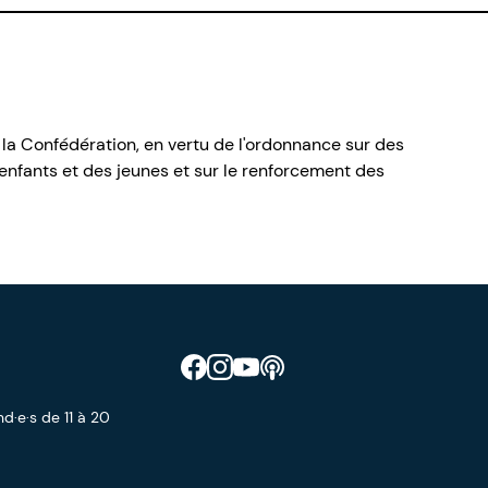
 la Confédération, en vertu de l'ordonnance sur des
nfants et des jeunes et sur le renforcement des
Retrouve CIAO sur Facebook
Retrouve CIAO sur Instagram
Retrouve CIAO sur YouTube
Découvre notre podcast
d·e·s de 11 à 20