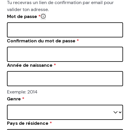
- d’autre part, si vous êtes plusieurs sur le même pro
Tu recevras un lien de confirmation par email pour
valider ton adresse.
Mot de passe
*
Pour des raisons de sécurité, ton mot de passe
Confirmation du mot de passe
*
Année de naissance
*
Exemple: 2014
Genre
*
Pays de résidence
*