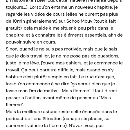
En histoire (eh bien oui, cette matière me hante depuis
toujours...), Lorsqu'on entame un nouveau chapitre, je
regarde les vidéos de cours (elles ne durent pas plus
de 10min généralement) sur SchoolMouv (tout à fait
gratuit), cela m'aide à me situer à peu près dans le
chapitre, et à connaître les éléments essentiels, afin de
pouvoir suivre en cours.
Sinon, quand je ne suis pas motivée, mais que je sais
que je dois travailler, je ne me pose pas de questions,
juste je me lève, j'ouvre mes cahiers, et je commence le
travail. Ça peut paraitre difficile, mais quand on s'y
habitue c'est plutôt simple en fait. Le truc c'est que,
lorsqu'on commence à se dire "ça serait bien que je
fasse mon Dm de maths.... Mais flemme" il faut direct
passer a l'action, avant même de penser au "Mais
flemme".
Mais la meilleure astuce reste celle énoncée dans le
podcast de Lena Situation (canapé six places, sur
comment vaincre la flemme). N'avez-vous pas