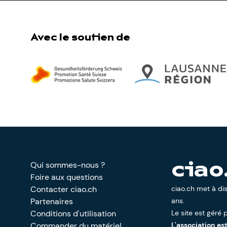
Avec le soutien de
Qui sommes-nous ?
ciao
Foire aux questions
Contacter ciao.ch
ciao.ch met à di
Partenaires
ans.
Conditions d'utilisation
Le site est géré p
Commander du matériel
L'association es