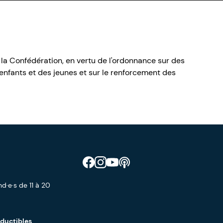
 la Confédération, en vertu de l'ordonnance sur des
nfants et des jeunes et sur le renforcement des
Retrouve CIAO sur Facebook
Retrouve CIAO sur Instagram
Retrouve CIAO sur YouTube
Découvre notre podcast
d·e·s de 11 à 20
éductibles