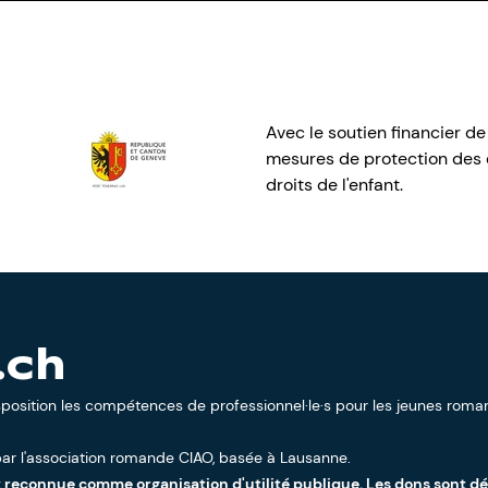
Avec le soutien financier de
mesures de protection des e
droits de l'enfant.
.ch
sposition les compétences de professionnel·le·s pour les jeunes roman
ar l'
association romande CIAO
, basée à Lausanne.
t reconnue comme organisation d'utilité publique. Les dons sont d