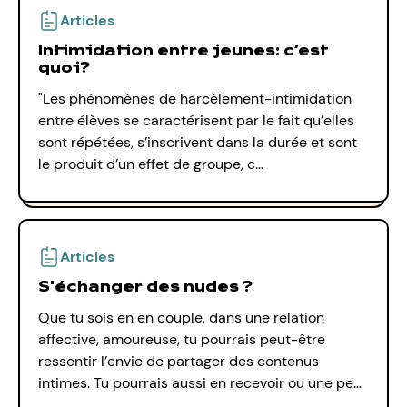
Articles
Intimidation entre jeunes: c’est
quoi?
"Les phénomènes de harcèlement-intimidation
entre élèves se caractérisent par le fait qu’elles
sont répétées, s’inscrivent dans la durée et sont
le produit d’un effet de groupe, c…
Articles
S'échanger des nudes ?
Que tu sois en en couple, dans une relation
affective, amoureuse, tu pourrais peut-être
ressentir l’envie de partager des contenus
intimes. Tu pourrais aussi en recevoir ou une pe…