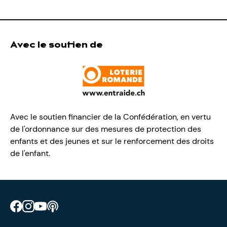
Avec le soutien de
Avec le soutien financier de la Confédération, en vertu
de l'ordonnance sur des mesures de protection des
enfants et des jeunes et sur le renforcement des droits
de l'enfant.
Retrouve CIAO sur Facebook
Retrouve CIAO sur Instagram
Retrouve CIAO sur YouTube
Découvre notre podcast