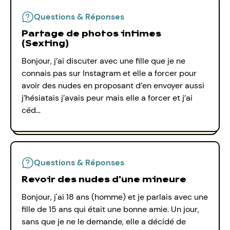
Questions & Réponses
Partage de photos intimes
(Sexting)
Bonjour, j’ai discuter avec une fille que je ne
connais pas sur Instagram et elle a forcer pour
avoir des nudes en proposant d’en envoyer aussi
j’hésiatais j’avais peur mais elle a forcer et j’ai
céd…
Questions & Réponses
Revoir des nudes d'une mineure
Bonjour, j'ai 18 ans (homme) et je parlais avec une
fille de 15 ans qui était une bonne amie. Un jour,
sans que je ne le demande, elle a décidé de