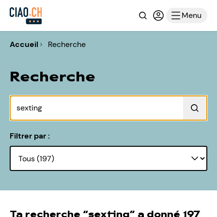
Recherche
Connexion ou i
Menu
Accueil
Recherche
Recherche
Reche
Filtrer par :
Ta recherche “sexting” a donné 197