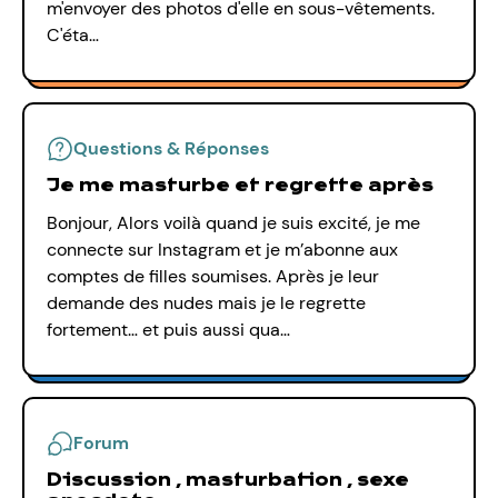
m'envoyer des photos d'elle en sous-vêtements.
C'éta…
Questions & Réponses
Je me masturbe et regrette après
Bonjour, Alors voilà quand je suis excité, je me
connecte sur Instagram et je m’abonne aux
comptes de filles soumises. Après je leur
demande des nudes mais je le regrette
fortement… et puis aussi qua…
Forum
Discussion , masturbation , sexe