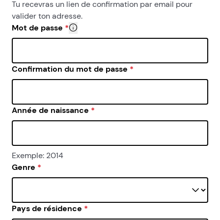
- d’autre part, si vous êtes plusieurs sur le même pro
Tu recevras un lien de confirmation par email pour
valider ton adresse.
Mot de passe
*
Pour des raisons de sécurité, ton mot de passe
Confirmation du mot de passe
*
Année de naissance
*
Exemple: 2014
Genre
*
Pays de résidence
*