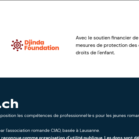
Avec le soutien financier de
mesures de protection des e
droits de l'enfant.
.ch
sposition les compétences de professionnel·le·s pour les jeunes roman
ar l'
association romande CIAO
, basée à Lausanne.
t reconnue comme organisation d'utilité publique. Les dons sont d