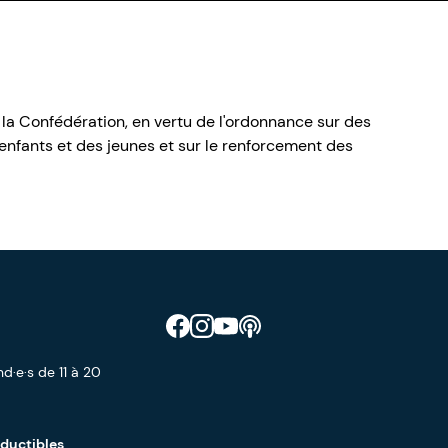
 la Confédération, en vertu de l'ordonnance sur des
nfants et des jeunes et sur le renforcement des
Retrouve CIAO sur Facebook
Retrouve CIAO sur Instagram
Retrouve CIAO sur YouTube
Découvre notre podcast
d·e·s de 11 à 20
éductibles