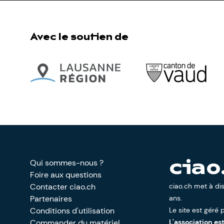
Avec le soutien de
Qui sommes-nous ?
ciao
Foire aux questions
Contacter ciao.ch
ciao.ch met à di
Partenaires
ans.
Conditions d'utilisation
Le site est géré p
Commander du matériel
L'association es