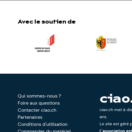
Avec le soutien de
Qui sommes-nous ?
ciao
Foire aux questions
Contacter ciao.ch
ciao.ch met à di
Partenaires
ans.
Conditions d'utilisation
Le site est géré p
Commander du matériel
L'association es