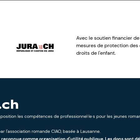
Avec le soutien financier de
mesures de protection des e
droits de l'enfant.
.ch
sposition les compétences de professionnel·le·s pour les jeunes roman
ar l'
association romande CIAO
, basée à Lausanne.
t reconnue comme organisation d'utilité publique. Les dons sont d