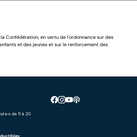
 la Confédération, en vertu de l'ordonnance sur des
nfants et des jeunes et sur le renforcement des
Retrouve CIAO sur Facebook
Retrouve CIAO sur Instagram
Retrouve CIAO sur YouTube
Découvre notre podcast
d·e·s de 11 à 20
éductibles