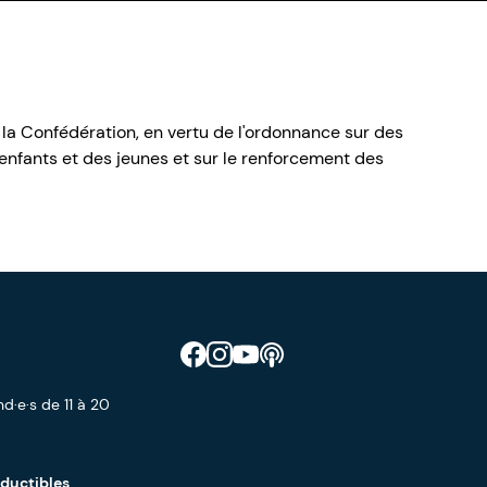
 la Confédération, en vertu de l'ordonnance sur des
nfants et des jeunes et sur le renforcement des
Retrouve CIAO sur Facebook
Retrouve CIAO sur Instagram
Retrouve CIAO sur YouTube
Découvre notre podcast
d·e·s de 11 à 20
éductibles