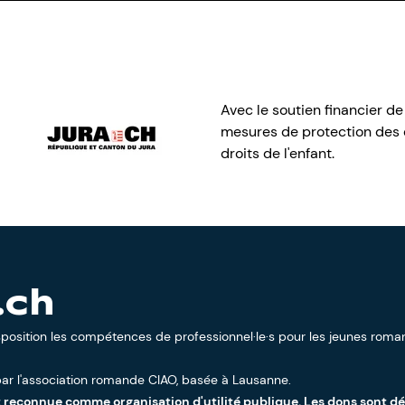
Avec le soutien financier de
mesures de protection des e
droits de l'enfant.
.ch
sposition les compétences de professionnel·le·s pour les jeunes roman
ar l'
association romande CIAO
, basée à Lausanne.
t reconnue comme organisation d'utilité publique. Les dons sont d