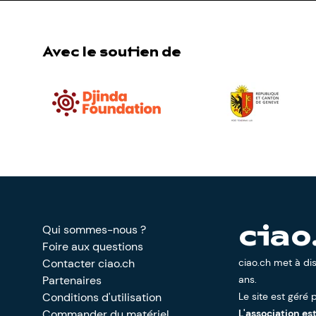
Avec le soutien de
Qui sommes-nous ?
ciao
Foire aux questions
Contacter ciao.ch
ciao.ch met à di
Partenaires
ans.
Conditions d'utilisation
Le site est géré p
Commander du matériel
L'association es